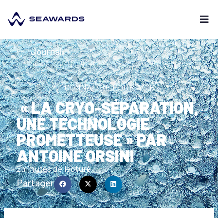
Journal
CONNAÎTRE POUR AGIR
« LA CRYO-SÉPARATION,
UNE TECHNOLOGIE
PROMETTEUSE » PAR
ANTOINE ORSINI
2
minutes de lecture
Partager