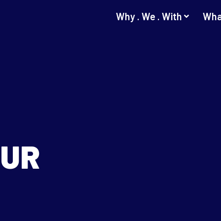
Why . We . With
Wha
OUR