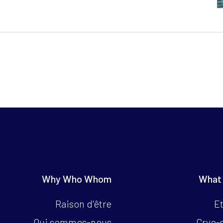
Why Who Whom
What
Raison d'être
Et
Qui sommes-nous
Cryo-