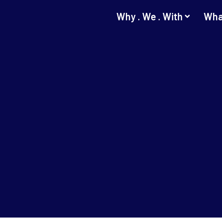
Why . We . With
Wha