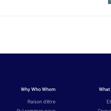
Why Who Whom
What
Raison d'être
Et
Qui sommes-nous
Cryo-