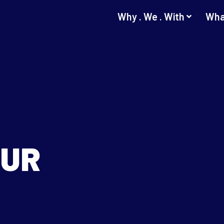
Why . We . With
Wha
OUR