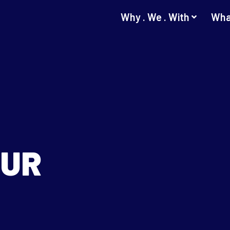
Why . We . With
Wha
OUR