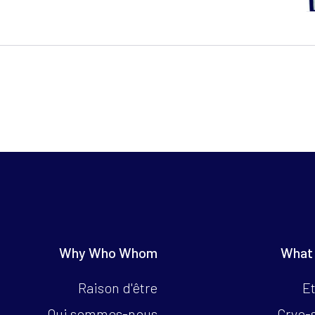
Why Who Whom
What
Raison d'être
Et
Qui sommes-nous
Cryo-