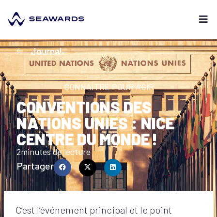
Journal
CONNAÎTRE POUR AGIR
CONVENTIONS DES
NATIONS UNIES : NICE
CENTRE DU MONDE !
2
minutes de lecture
Partager
C’est l’événement principal et le point