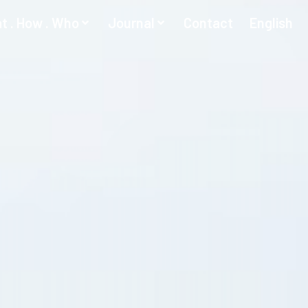
t . How . Who
Journal
Contact
English