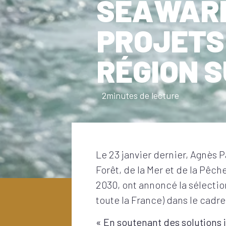
SEAWARD
PROJETS
RÉGION S
2
minutes de lecture
Le 23 janvier dernier, Agnès P
Forêt, de la Mer et de la Pêc
2030, ont annoncé la sélecti
toute la France) dans le cad
« En soutenant des solutions i