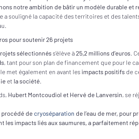
mons notre ambition de bâtir un modèle durable et ré
a souligné la capacité des territoires et des talents 
eau.
ros pour soutenir 26 projets
rojets sélectionnés
s’élève à
25,2 millions d’euros
. C
ds
, tant pour son plan de financement que pour le ca
Elle met également en avant les
impacts positifs
de ce
ie
et
la société
.
ds,
Hubert Montcoudiol et Hervé de Lanversin
, se r
e procédé de
cryoséparation
de l’eau de mer, pour p
nt les impacts liés aux saumures, a parfaitement rép