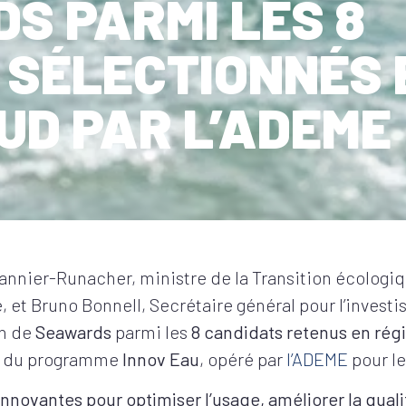
S PARMI LES 8
 SÉLECTIONNÉS 
UD PAR L’ADEME
annier-Runacher, ministre de la Transition écologiqu
he, et Bruno Bonnell, Secrétaire général pour l’inves
on de
Seawards
parmi les
8 candidats retenus en rég
re du programme
Innov Eau
, opéré par
l’ADEME
pour le
nnovantes pour optimiser l’usage, améliorer la quali