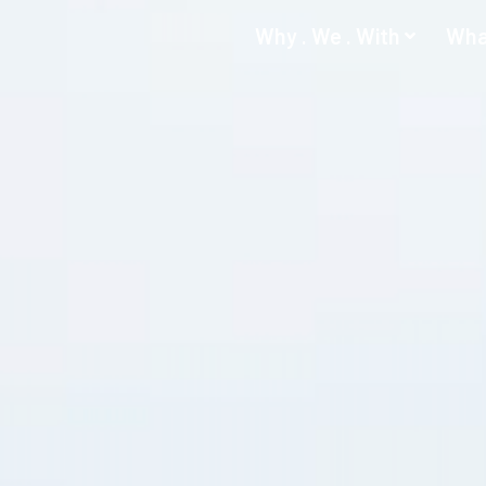
Why . We . With
Wha