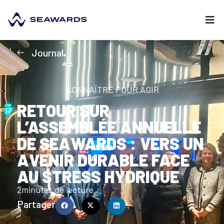
Journal
CONNAÎTRE POUR AGIR
RETOUR SUR
L’ASSEMBLÉE ANNUELLE
DE SEAWARDS : VERS UN
AVENIR DURABLE FACE
AU STRESS HYDRIQUE
2
minutes de lecture
Partager