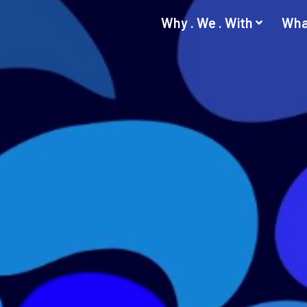
Why . We . With
Wha