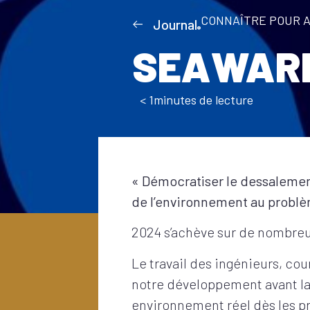
CONNAÎTRE POUR A
Journal
SEAWARD
< 1
minutes de lecture
« Démocratiser le dessalemen
de l’environnement au problè
2024 s’achève sur de nombr
Le travail des ingénieurs, co
notre développement avant la 
environnement réel dès les pr