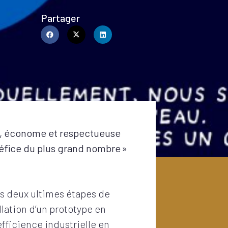
Partager
ce, économe et respectueuse
éfice du plus grand nombre »
es deux ultimes étapes de
lation d’un prototype en
fficience industrielle en