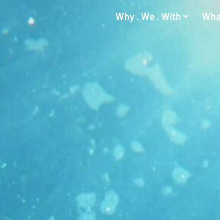
Why . We . With
Wha