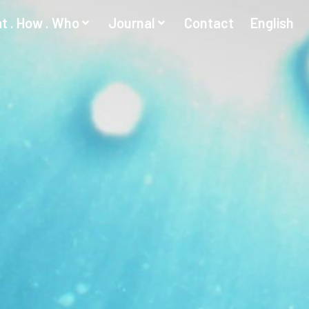
t . How . Who
Journal
Contact
English